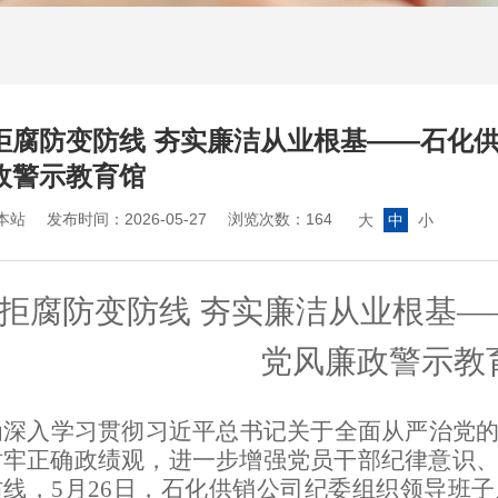
拒腐防变防线 夯实廉洁从业根基——石化
政警示教育馆
本站
发布时间：2026-05-27
浏览次数：164
大
中
小
拒腐防变防线
夯实廉洁从业根基
—
党风
廉政警示教
为深入学习贯彻习近平总书记关于全面从严治党
树牢正确政绩观，进一步增强党员干部纪律意识
防线，
5月26日
，
石化供销公司纪委组织领导班子