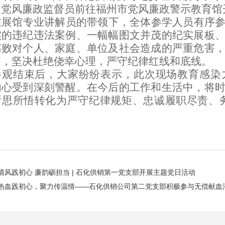
及党风廉政监督员前往福州市
党风廉政警示教育馆
在展馆专业讲解员的带领下，全体参学人员有序
实的违纪违法案例、一幅幅图文并茂的纪实展板
腐败对个人、家庭、单位及社会造成的严重危害
脑，坚决杜绝侥幸心理，严守纪律红线和底线。
参观结束后，大家纷纷表示，此次现场教育感染
内心受到深刻警醒。在今后的工作和生活中，将
所思所悟转化为严守纪律规矩、忠诚履职尽责、
清风践初心 廉韵砺担当 | 石化供销第一党支部开展主题党日活动
热血践初心，聚力传温情——石化供销公司第二党支部积极参与无偿献血