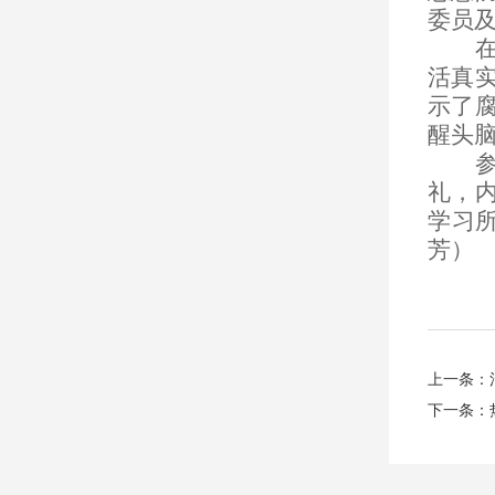
委员
活真
示了
醒头
礼，
学习
芳）
上一条：
下一条：