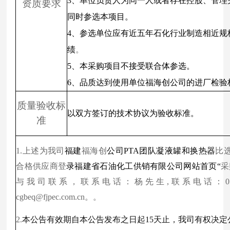
3、单位负责人为同一人或者存在控股、管理
资质要求
同时参选本项目。
4、参选单位应有近五年石化行业制造相近规
绩
。
5、本采购项目不接受联合体参选。
6、品质达到使用单位福海创公司的进厂检验
质量验收标
以双方签订的技术协议为验收标准。
准
1.上述为我司
福建
福海创
公司PTA团队凝液罐和换热器
比
合格供应商登
录福建省石油化工供销有限公司网站首页“
采
与我司联系，联系电话：杨先生,联系电话：0592-
cgbeq@fjpec.com.cn。。
2.
本公告有效期自本公告发布之日起
15
天止
，我司有权决定