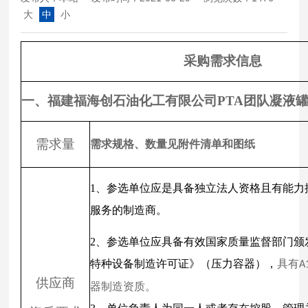
大
中
小
采购需求信息
一、福建福海创石油化工有限公司PTA团队凝液
需求量
需求规格、数量见附件清单和图纸
1、参选单位应是具备独立法人资格且有能力
服务的制造商。
2、参选单位应具备有效国家质量监督部门颁
特种设备制造许可证》（压力容器），
具有
A
供应商
器制造资质。